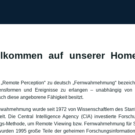
illkommen auf unserer Hom
„Remote Perception“ zu deutsch „Fernwahrnehmung“ bezeichnet
ebensformen und Ereignisse zu erlangen – unabhängig von 
ch diese angeborene Fähigkeit besitzt.
ahrnehmung wurde seit 1972 von Wissenschaftlern des Stanford
elt. Die Central Intelligence Agency (CIA) investierte Fors
s-Methode, um Remote Viewing bzw. Fernwahrnehmung für 
) wurden 1995 große Teile der geheimen Forschungsinformat