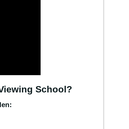
 Viewing School?
den: