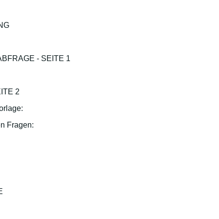
NG
BFRAGE - SEITE 1
ITE 2
orlage:
en Fragen:
E