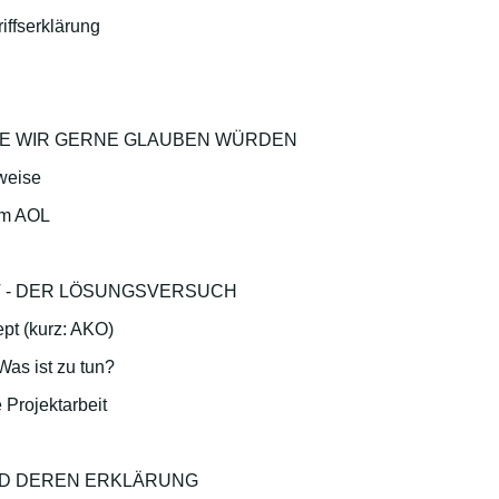
iffserklärung
, DIE WIR GERNE GLAUBEN WÜRDEN
weise
em AOL
T - DER LÖSUNGSVERSUCH
t (kurz: AKO)
as ist zu tun?
 Projektarbeit
ND DEREN ERKLÄRUNG