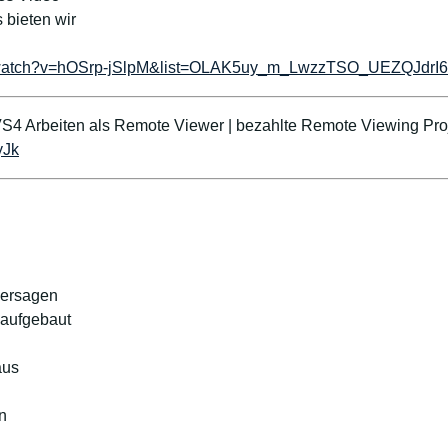
 bieten wir
m/watch?v=hOSrp-jSlpM&list=OLAK5uy_m_LwzzTSO_UEZQJdr
S4 Arbeiten als Remote Viewer | bezahlte Remote Viewing Pro
yJk
hersagen
t aufgebaut
aus
n