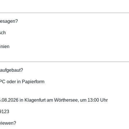
hesagen?
sch
inien
t aufgebaut?
 PC oder in Papierform
5.08.2026 in Klagenfurt am Wörthersee, um 13:00 Uhr
9123
 viewen?