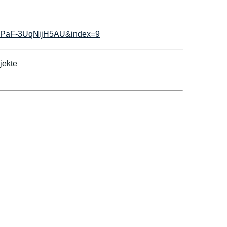
I6PaF-3UqNijH5AU&index=9
jekte